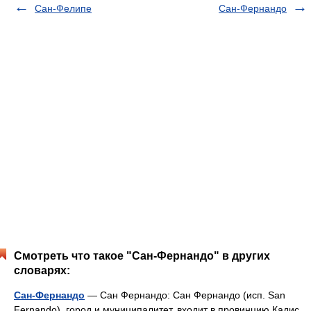
Сан-Фелипе
Сан-Фернандо
Смотреть что такое "Сан-Фернандо" в других
словарях:
Сан-Фернандо
— Сан Фернандо: Сан Фернандо (исп. San
Fernando) город и муниципалитет, входит в провинцию Кадис,