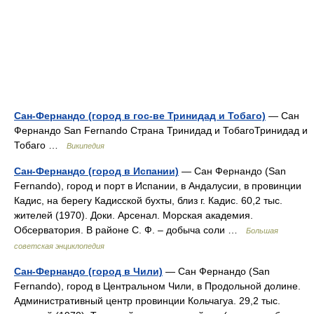
Сан-Фернандо (город в гос-ве Тринидад и Тобаго)
— Сан
Фернандо San Fernando Страна Тринидад и ТобагоТринидад и
Тобаго …
Википедия
Сан-Фернандо (город в Испании)
— Сан Фернандо (San
Fernando), город и порт в Испании, в Андалусии, в провинции
Кадис, на берегу Кадисской бухты, близ г. Кадис. 60,2 тыс.
жителей (1970). Доки. Арсенал. Морская академия.
Обсерватория. В районе С. Ф. ‒ добыча соли …
Большая
советская энциклопедия
Сан-Фернандо (город в Чили)
— Сан Фернандо (San
Fernando), город в Центральном Чили, в Продольной долине.
Административный центр провинции Кольчагуа. 29,2 тыс.