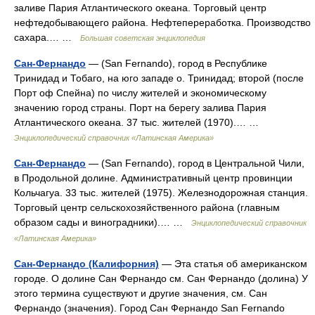
заливе Пария Атлантического океана. Торговый центр
нефтедобывающего района. Нефтепереработка. Производство
сахара.… …
Большая советская энциклопедия
Сан-Фернандо
— (San Fernando), город в Республике
Тринидад и Тобаго, на юго западе о. Тринидад; второй (после
Порт оф Спейна) по числу жителей и экономическому
значению город страны. Порт на берегу залива Пария
Атлантического океана. 37 тыс. жителей (1970).… …
Энциклопедический справочник «Латинская Америка»
Сан-Фернандо
— (San Fernando), город в Центральной Чили,
в Продольной долине. Административный центр провинции
Кольчагуа. 33 тыс. жителей (1975). Железнодорожная станция.
Торговый центр сельскохозяйственного района (главным
образом сады и виноградники).… …
Энциклопедический справочник
«Латинская Америка»
Сан-Фернандо (Калифорния)
— Эта статья об американском
городе. О долине Сан Фернандо см. Сан Фернандо (долина) У
этого термина существуют и другие значения, см. Сан
Фернандо (значения). Город Сан Фернандо San Fernando