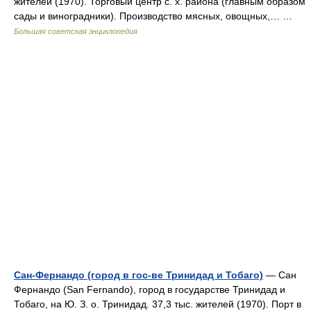
жителей (1970). Торговый центр с. х. района (главным образом
сады и виноградники). Производство мясных, овощных,… …
Большая советская энциклопедия
Сан-Фернандо (город в гос-ве Тринидад и Тобаго)
— Сан
Фернандо (San Fernando), город в государстве Тринидад и
Тобаго, на Ю. З. о. Тринидад. 37,3 тыс. жителей (1970). Порт в